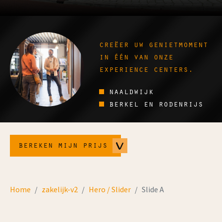
creëer uw genietmoment
in één van onze
experience centers.
naaldwijk
berkel en rodenrijs
bereken mijn prijs
Home
zakelijk-v2
Hero / Slider
Slide A