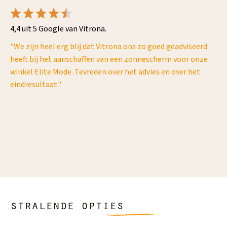
4,4 uit 5 Google van Vitrona.
uw
"We zijn heel erg blij dat Vitrona ons zo goed geadviseerd
"O
heeft bij het aanschaffen van een zonnescherm voor onze
ge
winkel Elite Mode. Tevreden over het advies en over het
pr
eindresultaat."
al
te
du
de 
sa
kw
zi
stralende opties