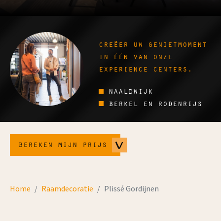
creëer uw genietmoment
in één van onze
experience centers.
naaldwijk
berkel en rodenrijs
bereken mijn prijs
Home
Raamdecoratie
Plissé Gordijnen