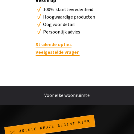
Reken op
No
100% klanttevredenheid
Hoogwaardige producten
Oog voor detail
Persoonlijk advies
Stralende opties
Veelgestelde vragen
Voor elke woonruimte
de juiste keuze begint hier