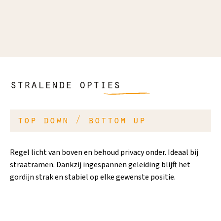
aan
la
at
en
aa
is 
stralende opties
top down / bottom up
Regel licht van boven en behoud privacy onder. Ideaal bij
straatramen. Dankzij ingespannen geleiding blijft het
gordijn strak en stabiel op elke gewenste positie.