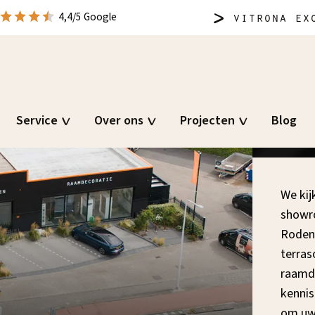
vitrona
exc
4,4/5 Google
e
Service
Over ons
Projecten
Blog
We kij
showro
Rodenr
terras
raamde
kennis
om uw 