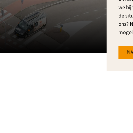
we bij
de sit
ons? N
mogeli
m