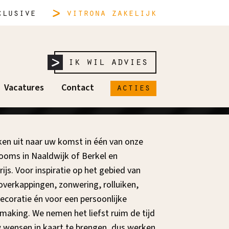
lusive
vitrona
zakelijk
ik wil advies
rvaar in onze showroom
acties
Vacatures
Contact
ken uit naar uw komst in één van onze
oms in Naaldwijk of Berkel en
ijs. Voor inspiratie op het gebied van
overkappingen, zonwering, rolluiken,
coratie én voor een persoonlijke
making. We nemen het liefst ruim de tijd
wensen in kaart te brengen, dus werken