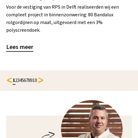
Voor de vestiging van RPS in Delft realiseerden wij een
compleet project in binnenzonwering: 80 Bandalux
rolgordijnen op maat, uitgevoerd met een 3%
polyscreendoek.
Lees meer
1
2
3
4
5
6
7
8
9
10