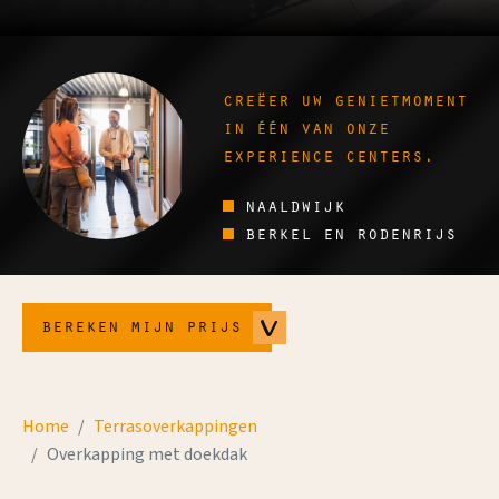
creëer uw genietmoment
in één van onze
experience centers.
naaldwijk
berkel en rodenrijs
bereken mijn prijs
Home
Terrasoverkappingen
Overkapping met doekdak