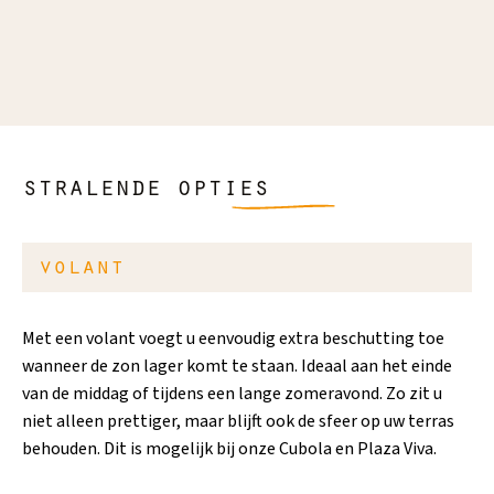
ziet"
…
stralende opties
zonwering toevoegen
Wilt u nog meer beschutting? Dan kunt u uw
terraszonwering uitbreiden met screens. Daarmee houdt u
ook laagstaande zon vanaf de voor- of zijkant tegen en
creëert u een terras dat nog meer rust, privacy en
beschutting biedt.