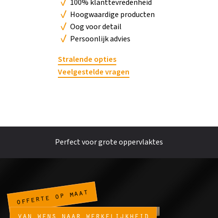
100% klanttevredenheid
Hoogwaardige producten
Oog voor detail
Persoonlijk advies
Stralende opties
Veelgestelde vragen
Strak design
…
offerte op maat
van wens naar werkelijkheid