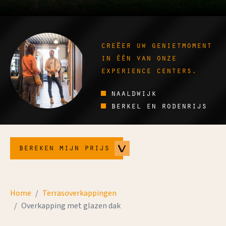
creëer uw genietmoment
in één van onze
experience centers.
naaldwijk
berkel en rodenrijs
bereken mijn prijs
Home
Terrasoverkappingen
Overkapping met glazen dak