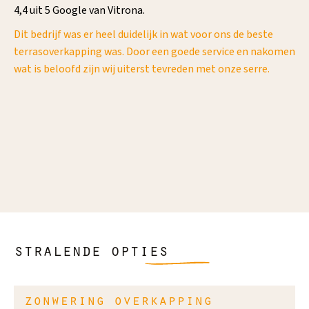
4,4 uit 5 Google van Vitrona.
Dit bedrijf was er heel duidelijk in wat voor ons de beste
"Ik
terrasoverkapping was. Door een goede service en nakomen
ee
wat is beloofd zijn wij uiterst tevreden met onze serre.
wo
het
e
met
af
stralende opties
zonwering overkapping