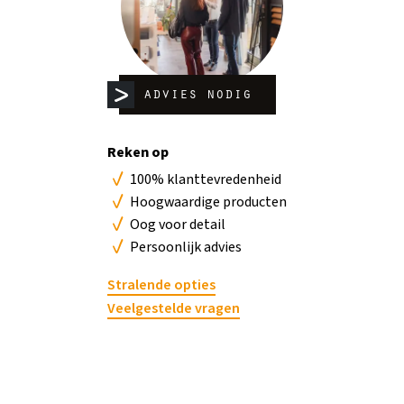
Gr
advies nodig
b
Reken op
No
100% klanttevredenheid
Hoogwaardige producten
Oog voor detail
Persoonlijk advies
Stralende opties
Veelgestelde vragen