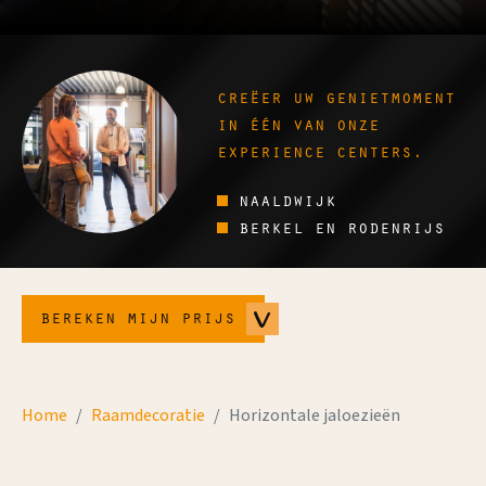
creëer uw genietmoment
in één van onze
experience centers.
naaldwijk
berkel en rodenrijs
bereken mijn prijs
Home
Raamdecoratie
Horizontale jaloezieën