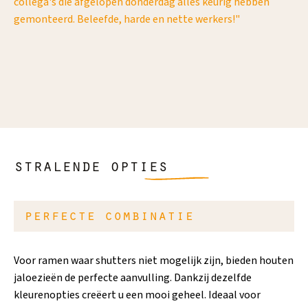
collega's die afgelopen donderdag alles keurig hebben
pr
gemonteerd. Beleefde, harde en nette werkers!"
Vr
He
aan
la
at
en
aa
is 
stralende opties
perfecte combinatie
Voor ramen waar shutters niet mogelijk zijn, bieden houten
jaloezieën de perfecte aanvulling. Dankzij dezelfde
kleurenopties creëert u een mooi geheel. Ideaal voor