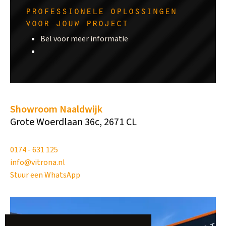
professionele oplossingen
voor jouw project
Bel voor meer informatie
Showroom Naaldwijk
Grote Woerdlaan 36c, 2671 CL
0174 - 631 125
info@vitrona.nl
Stuur een WhatsApp