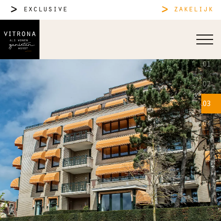
exclusive
zakelijk
.01
.02
.03
.04
bekleden van markiezen bij