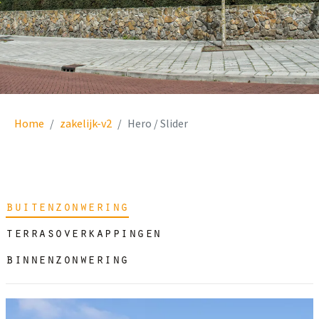
appartementencomplex catsheuvel
bekijk project
Home
zakelijk-v2
Hero / Slider
buitenzonwering
terrasoverkappingen
binnenzonwering