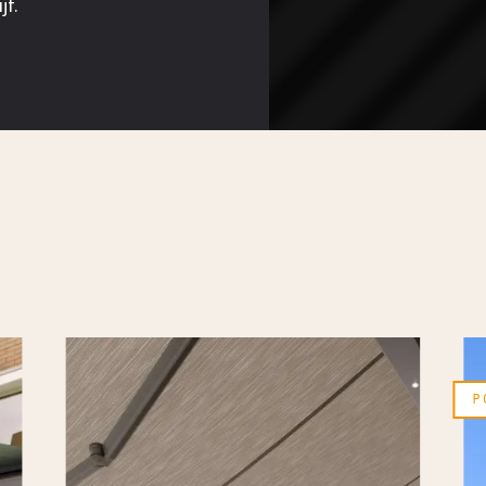
ijf.
p