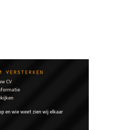
m versterken
uw CV
nformatie
ekijken
p en wie weet zien wij elkaar