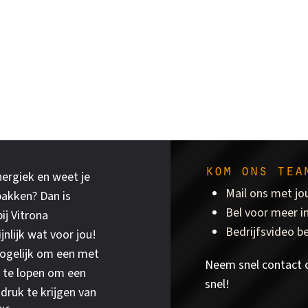
kom ons tea
energiek en weet je
Mail ons met jo
akken? Dan is
Bel voor meer i
ij Vitrona
Bedrijfsvideo b
jnlijk wat voor jou!
mogelijk om een met
Neem snel contact o
 te lopen om een
snel!
druk te krijgen van