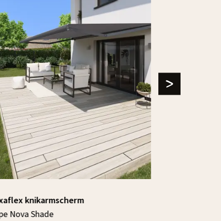
xaflex knikarmscherm
Vitrona kni
pe Nova Shade
Type 1600