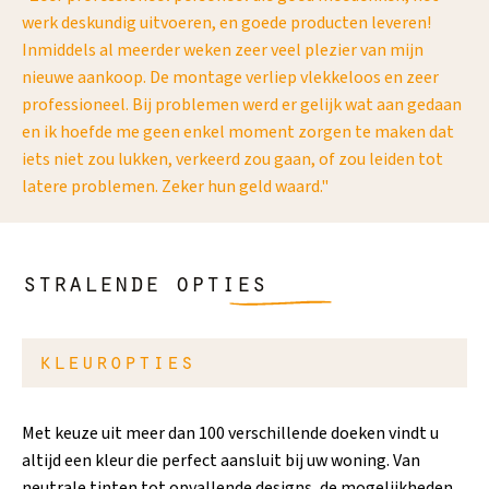
werk deskundig uitvoeren, en goede producten leveren!
co
Inmiddels al meerder weken zeer veel plezier van mijn
ge
les
nieuwe aankoop. De montage verliep vlekkeloos en zeer
professioneel. Bij problemen werd er gelijk wat aan gedaan
en ik hoefde me geen enkel moment zorgen te maken dat
iets niet zou lukken, verkeerd zou gaan, of zou leiden tot
latere problemen. Zeker hun geld waard."
stralende opties
kleuropties
Met keuze uit meer dan 100 verschillende doeken vindt u
altijd een kleur die perfect aansluit bij uw woning. Van
neutrale tinten tot opvallende designs, de mogelijkheden