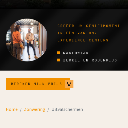
creëer uw genietmoment
in één van onze
experience centers.
naaldwijk
berkel en rodenrijs
bereken mijn prijs
Home
Zonwering
Uitvalschermen