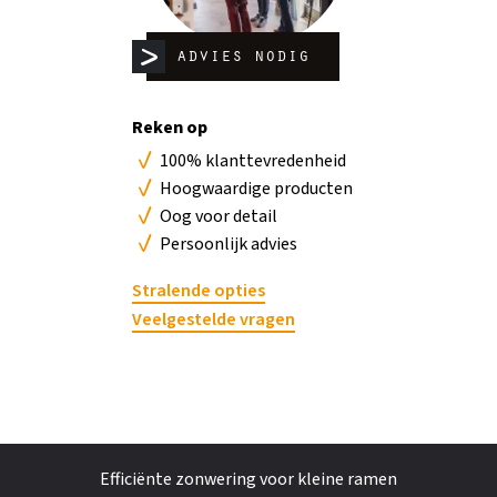
advies nodig
b
Reken op
No
100% klanttevredenheid
Hoogwaardige producten
Oog voor detail
Persoonlijk advies
Stralende opties
Veelgestelde vragen
Efficiënte zonwering voor kleine ramen