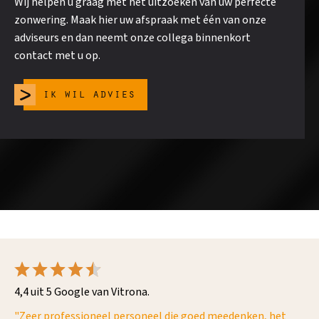
Wij helpen u graag met het uitzoeken van uw perfecte
zonwering. Maak hier uw afspraak met één van onze
adviseurs en dan neemt onze collega binnenkort
contact met u op.
ik wil advies
4,4 uit 5 Google van Vitrona.
"Zeer professioneel personeel die goed meedenken, het
"D