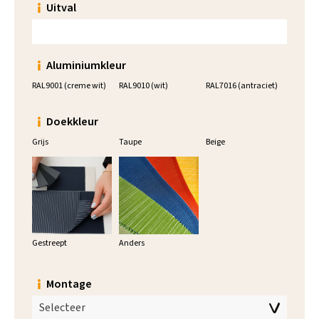
Uitval
Aluminiumkleur
RAL9001 (creme wit)
RAL9010 (wit)
RAL7016 (antraciet)
Doekkleur
Grijs
Taupe
Beige
Gestreept
Anders
Montage
Selecteer