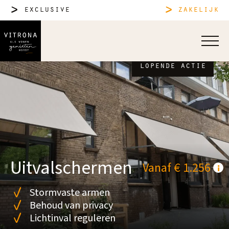
exclusive
zakelijk
lopende actie
Uitvalschermen
Vanaf € 1.256
Stormvaste armen
Behoud van privacy
Lichtinval reguleren