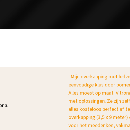
rvangen door een mooie
"Mijn overkapping met ledve
 doorgehakt en in januari '25 is
eenvoudige klus door bomen
 het team hebben prima werk
Alles moest op maat. Vitro
leempjes" werden snel
met oplossingen. Ze zijn ze
rona.
e leveranciers was perfect
alles kosteloos perfect af t
aatst kon worden. De
overkapping (3,5 x 9 meter) d
 wij hopen er vele jaren van te
voor het meedenken, vakma