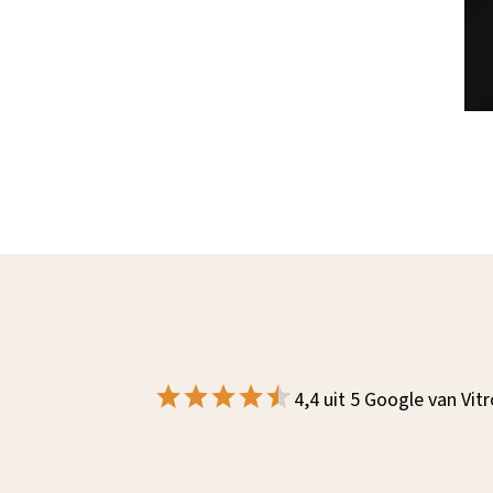
n goed geïnformeerd
"Al enige jaren wilde wij de serre ve
e oplossingen zijn
terrasoverkapping. Vorig jaar de knoop
ens afspraak gelopen.
de overkapping geplaatst. Marcel en
eplaatst die duidelijk
geleverd. Goed meegedacht en "prob
4,4 uit 5 Google van Vit
met de Installateurs
opgelost! De samenwerking met ander
urf ik nu al te
waardoor alles snel en efficiënt gepl
bben aangeschaft wat
overkapping is vakkundig geplaatst en