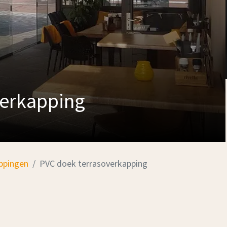
verkapping
ppingen
PVC doek terrasoverkapping