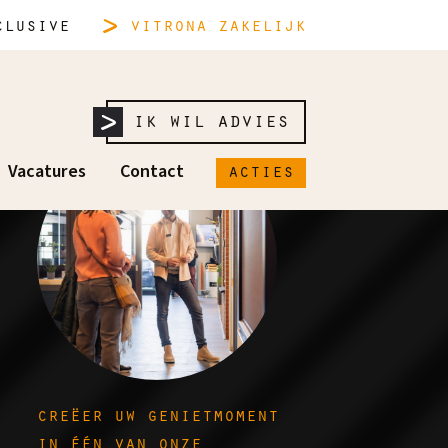
lusive
vitrona
zakelijk
ik wil advies
acties
Vacatures
Contact
creëer uw genietmoment
in één van onze