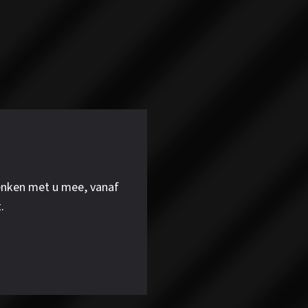
 denken met u mee, vanaf
.