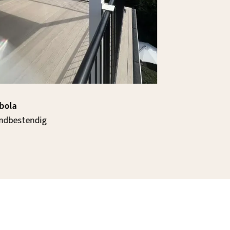
bola
Renson Lapu
ndbestendig
Waterdicht d