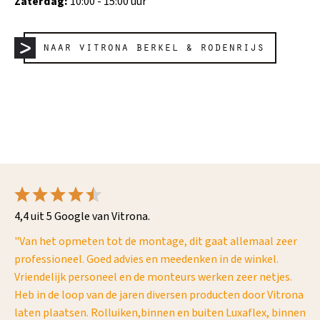
Zaterdag:
10:00 - 15:00 uur
naar vitrona berkel & rodenrijs
4,4 uit 5 Google van Vitrona.
"Van het opmeten tot de montage, dit gaat allemaal zeer
"G
professioneel. Goed advies en meedenken in de winkel.
GE
Vriendelijk personeel en de monteurs werken zeer netjes.
ov
Heb in de loop van de jaren diversen producten door Vitrona
laten plaatsen. Rolluiken,binnen en buiten Luxaflex, binnen