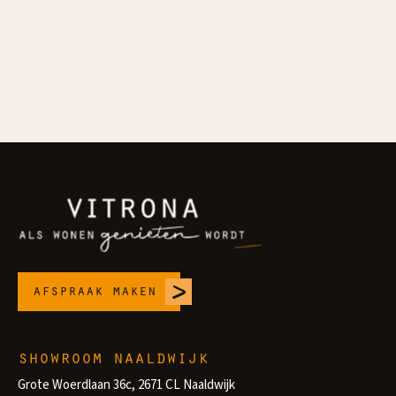
In
ni
pr
en
iet
la
afspraak maken
showroom naaldwijk
Grote Woerdlaan 36c, 2671 CL Naaldwijk