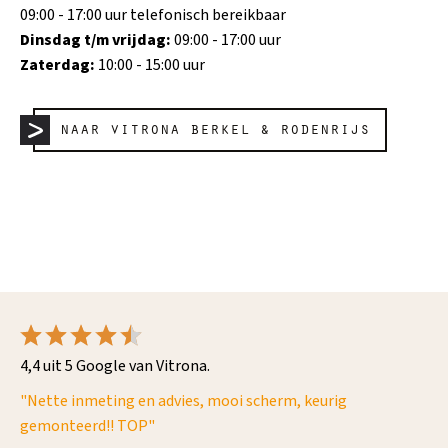
09:00 - 17:00 uur telefonisch bereikbaar
Dinsdag t/m vrijdag:
09:00 - 17:00 uur
Zaterdag:
10:00 - 15:00 uur
naar vitrona berkel & rodenrijs
4,4 uit 5 Google van Vitrona.
n
"Nette inmeting en advies, mooi scherm, keurig
"Z
jes
gemonteerd!! TOP"
we