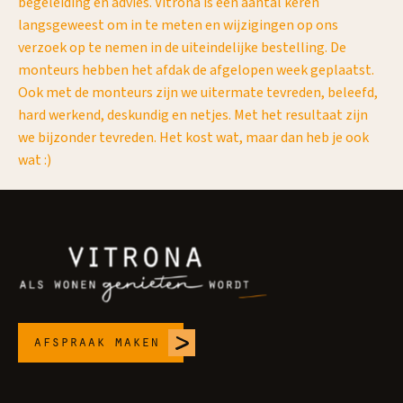
begeleiding en advies. Vitrona is een aantal keren
Ec
langsgeweest om in te meten en wijzigingen op ons
op
verzoek op te nemen in de uiteindelijke bestelling. De
ge
aan
monteurs hebben het afdak de afgelopen week geplaatst.
wo
at
Ook met de monteurs zijn we uitermate tevreden, beleefd,
ma
hard werkend, deskundig en netjes. Met het resultaat zijn
mar
we bijzonder tevreden. Het kost wat, maar dan heb je ook
be
wat :)
hu
afspraak maken