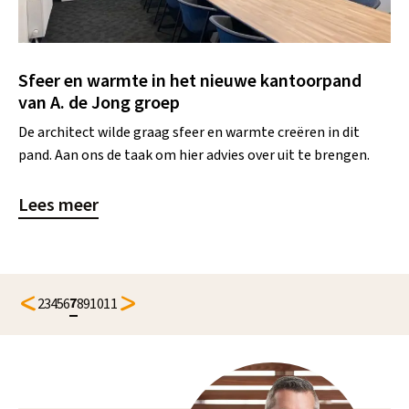
Sfeer en warmte in het nieuwe kantoorpand
van A. de Jong groep
De architect wilde graag sfeer en warmte creëren in dit
pand. Aan ons de taak om hier advies over uit te brengen.
Lees meer
7
2
3
4
5
6
8
9
10
11