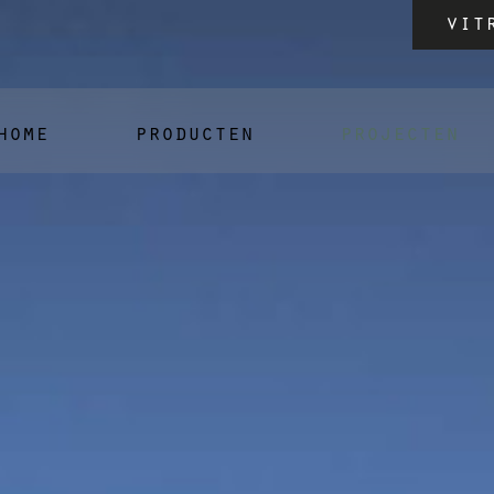
vit
home
producten
projecten