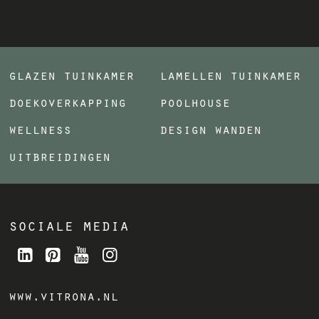
glazen tuinkamer
lamellen tuinkamer
doekoverkapping
poolhouse
wellness
design wanden
uitbreidingen
sociale media
www.vitrona.nl