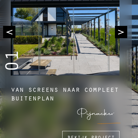
01
van screens naar compleet
buitenplan
Pijnacker
bekijk project