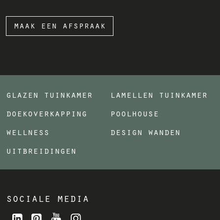
maak een afspraak
glazen tuinkamer
lamellen tuinkamer
doekoverkapping
poolhouse
wellness
design wanden
uitbreidingen
sociale media